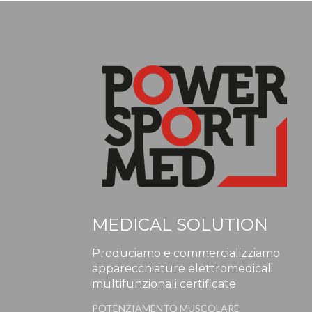
MEDICAL SOLUTION
Produciamo e commercializziamo
apparecchiature elettromedicali
multifunzionali certificate
POTENZIAMENTO MUSCOLARE