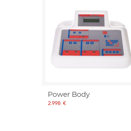
Power Body
2.998
€