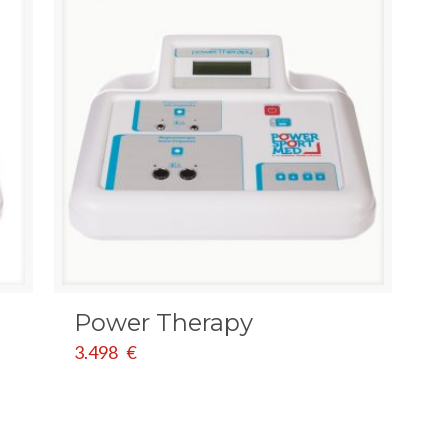
Power Therapy
3.498
€